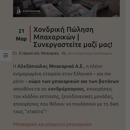
Χονδρική Πώληση
21
Μπαχαρικών |
Μαρ
Συνεργαστείτε μαζί μας!
στο
Εταιρικά νέα
,
Μπαχαρικά
Δεν επιτρέπεται σχολιασμός
Χονδρική
Η
Αλεξόπουλος Μπαχαρικά Α.Ε.
, η πλέον
Πώληση
Μπαχαρικ
ενημερωμένη εταιρεία στον Ελληνικό – και όχι
|
μόνο –
χώρο των μπαχαρικών και των βοτάνων
Συνεργαστ
απευθύνεται σε
χονδρέμπορους
, επιχειρήσεις
μαζί
του κλάδου εστίασης, ξενοδοχειακές μονάδες,
μας!
επιχειρήσεις που θέλουν να πουλήσουν με τη δική
τους ‘’ετικέτα”!
Μπαχαρικά και μείγματα μπαχαρικών