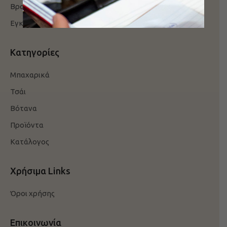
Βραβεία / Πιστοποιήσεις
Εγκαταστάσεις
Κατηγορίες
Μπαχαρικά
Τσάι
Βότανα
Προϊόντα
Κατάλογος
Χρήσιμα Links
Όροι χρήσης
Επικοινωνία