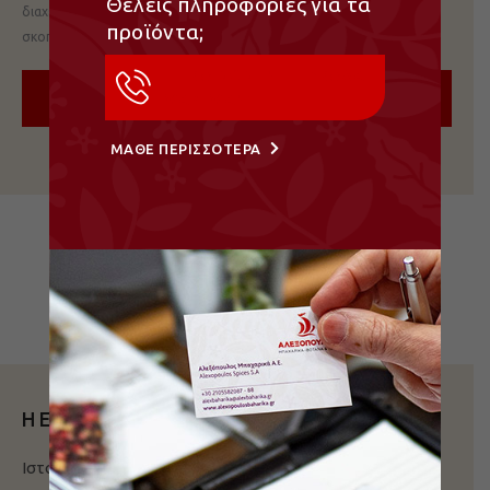
Θέλεις πληροφορίες για τα
διαχείριση της πρόσβασης στον λογαριασμό σας και για άλλους
προϊόντα;
σκοπούς που περιγράφονται στην
πολιτική απορρήτου
.
ΕΠΙΚΟΙΝΩΝΗΣΤΕ ΕΥΚΟΛΑ
ΕΓΓΡΑΦΉ
ΜΑΖΙ ΜΑΣ!
ΜΑΘΕ ΠΕΡΙΣΣΟΤΕΡΑ
Η Εταιρεία
Ιστορία