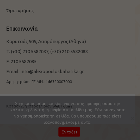
Όροι χρήσης
Επικοινωνία
Κορυτσάς 505, Ασπρόπυργος (Αθήνα)
T:
(+30) 210 5582087,
(+30) 210 5582088
F:
210 5582085
Email:
info@alexopoulosbaharika.gr
Αρ. μητρώου ΓΕ.ΜΗ.: 146320007000
Χρησιμοποιούμε cookies για να σας προσφέρουμε την
Κατασκευή Ιστοσελίδων
Web Future
καλύτερη δυνατή εμπειρία στη σελίδα μας. Εάν συνεχίσετε
να χρησιμοποιείτε τη σελίδα, θα υποθέσουμε πως είστε
ικανοποιημένοι με αυτό.
Εντάξει