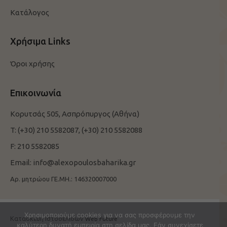
Κατάλογος
Χρήσιμα Links
Όροι χρήσης
Επικοινωνία
Κορυτσάς 505, Ασπρόπυργος (Αθήνα)
T:
(+30) 210 5582087,
(+30) 210 5582088
F:
210 5582085
Email:
info@alexopoulosbaharika.gr
Αρ. μητρώου ΓΕ.ΜΗ.: 146320007000
Χρησιμοποιούμε cookies για να σας προσφέρουμε την
Κατασκευή Ιστοσελίδων
Web Future
καλύτερη δυνατή εμπειρία στη σελίδα μας. Εάν συνεχίσετε