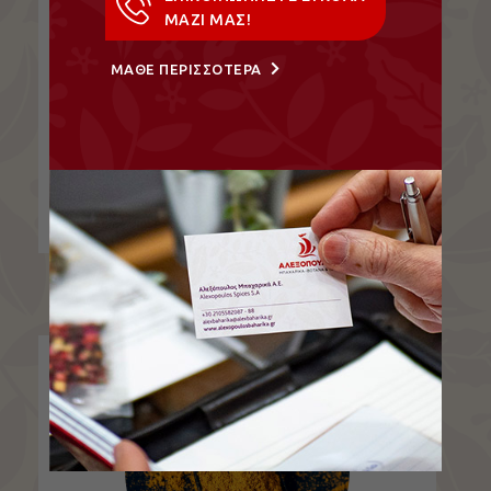
ΜΑΖΙ ΜΑΣ!
ΜΑΘΕ ΠΕΡΙΣΣΟΤΕΡΑ
Μείγμα Tandoori
Μείγμα μπαχαρικών Ταντούρι (Tandoori).
Κόλιανδρο, κιτρινόριζα, ποικιλία αρωματικών φυτών.
ΔΕΙΤΕ ΤΟ ΠΡΟΪΟΝ