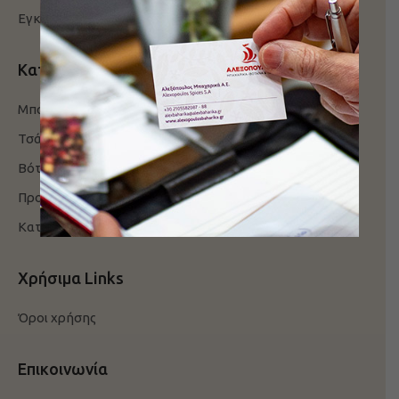
Εγκαταστάσεις
Κατηγορίες
Μπαχαρικά
Τσάι
Βότανα
Προϊόντα
Κατάλογος
Χρήσιμα Links
Όροι χρήσης
Επικοινωνία