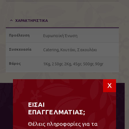
ΧΑΡΑΚΤΗΡΙΣΤΙΚΆ
Προέλευση
Ευρωπαϊκή Ένωση
Συσκευασία
Catering, Κουτάκι, Σακουλάκι
Βάρος
1Kg, 250gr, 2Kg, 45gr, 500gr, 90gr
x
ΕΙΣΑΙ
Σχετικά προϊόντα
ΕΠΑΓΓΕΛΜΑΤΙΑΣ;
Θέλεις πληροφορίες για τα