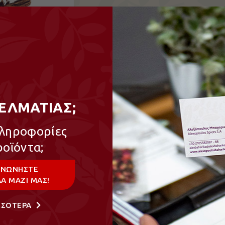
Σακουλάκι
ΕΛΜΑΤΙΑΣ;
80gr
πληροφορίες
ροϊόντα;
ΙΝΩΝΗΣΤΕ
Α ΜΑΖΙ ΜΑΣ!
Σχετικά προϊόντα
ΣΣΟΤΕΡΑ