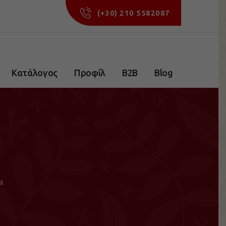
(+30) 210 5582087
Κατάλογος
Προφίλ
B2B
Blog
ι