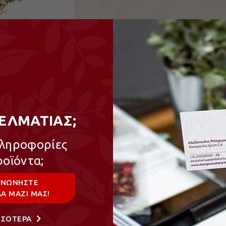
Χαλάρωση
ΕΛΜΑΤΙΑΣ;
Doypack, Σακουλάκι
πληροφορίες
100gr, 75gr
ροϊόντα;
ΙΝΩΝΗΣΤΕ
Α ΜΑΖΙ ΜΑΣ!
ΣΣΟΤΕΡΑ