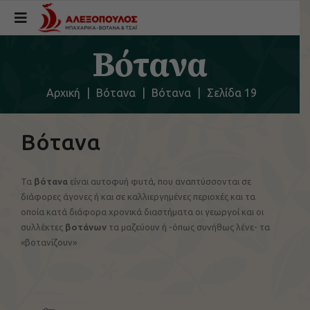
Βότανα
Αρχική
|
Βότανα
|
Βότανα
|
Σελίδα 19
Βότανα
Τα
βότανα
είναι αυτοφυή φυτά, που αναπτύσσονται σε
διάφορες άγονες ή και σε καλλιεργημένες περιοχές και τα
οποία κατά διάφορα χρονικά διαστήματα οι γεωργοί και οι
συλλέκτες
βοτάνων
τα μαζεύουν ή -όπως συνήθως λένε- τα
«βοτανίζουν»