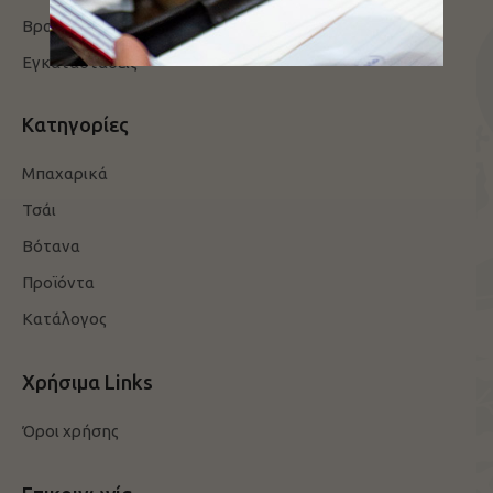
Βραβεία / Πιστοποιήσεις
Εγκαταστάσεις
Κατηγορίες
Μπαχαρικά
Τσάι
Βότανα
Προϊόντα
Κατάλογος
Χρήσιμα Links
Όροι χρήσης